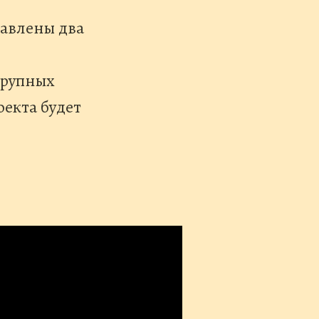
бавлены два
крупных
екта будет