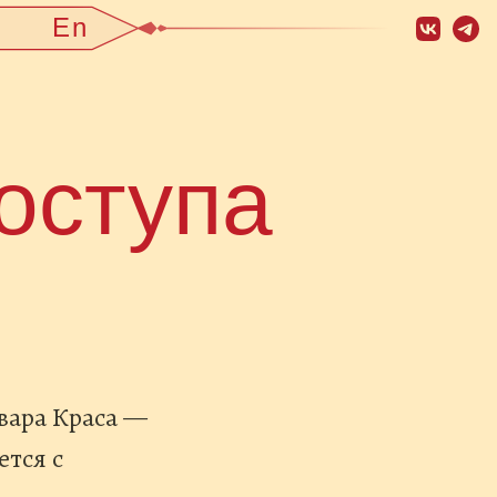
En
оступа
вара Краса —
ется с